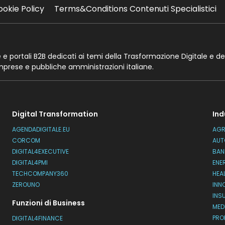
ookie Policy
Terms&Conditions Contenuti Specialistici
te e portali B2B dedicati ai temi della Trasformazione Digitale e de
imprese e pubbliche amministrazioni italiane.
Digital Transformation
Ind
AGENDADIGITALE.EU
AGR
CORCOM
AUT
DIGITAL4EXECUTIVE
BAN
DIGITAL4PMI
ENE
TECHCOMPANY360
HEA
ZEROUNO
INN
INS
Funzioni di Business
MED
PRO
DIGITAL4FINANCE