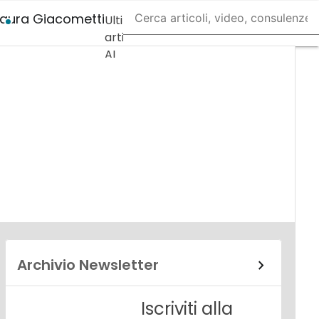
Laura Giacometti
Ultimi
articoli
AI
Marketing
Lead
Generation
Content
Marketing
Martech
&
Salestech
Archivio Newsletter
Iscriviti alla