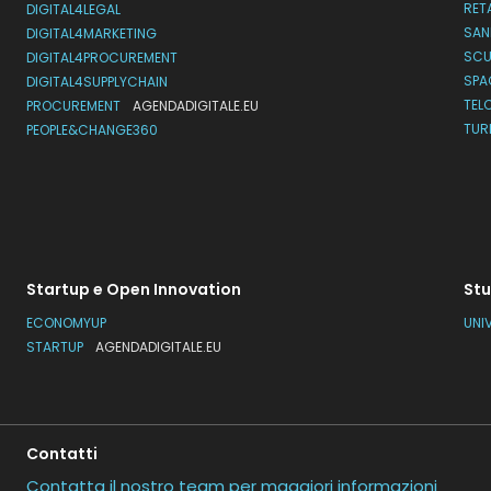
RET
DIGITAL4LEGAL
SAN
DIGITAL4MARKETING
SC
DIGITAL4PROCUREMENT
SPA
DIGITAL4SUPPLYCHAIN
TEL
PROCUREMENT
AGENDADIGITALE.EU
TUR
PEOPLE&CHANGE360
Startup e Open Innovation
Stu
ECONOMYUP
UNI
STARTUP
AGENDADIGITALE.EU
Contatti
Contatta il nostro team per maggiori informazioni