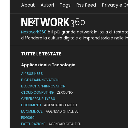
About
Autori
Tags
Rss Feed
Privacy e C
Nextwork360
è il più grande network in Italia di testa
diffondere la cultura digitale e imprenditoriale nelle 
TUTTE LE TESTATE
Applicazioni e Tecnologie
AI4BUSINESS
BIGDATA4INNOVATION
BLOCKCHAIN4INNOVATION
CLOUD COMPUTING
ZEROUNO
CYBERSECURITY360
DOCUMENTI
AGENDADIGITALE.EU
ECOMMERCE
AGENDADIGITALE.EU
ESG360
FATTURAZIONE
AGENDADIGITALE.EU