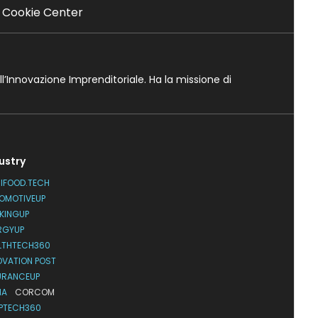
Cookie Center
ll’Innovazione Imprenditoriale. Ha la missione di
ustry
IFOOD.TECH
OMOTIVEUP
KINGUP
RGYUP
LTHTECH360
OVATION POST
URANCEUP
IA
CORCOM
PTECH360