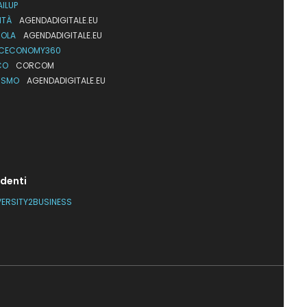
AILUP
ITÀ
AGENDADIGITALE.EU
UOLA
AGENDADIGITALE.EU
CECONOMY360
CO
CORCOM
ISMO
AGENDADIGITALE.EU
denti
VERSITY2BUSINESS