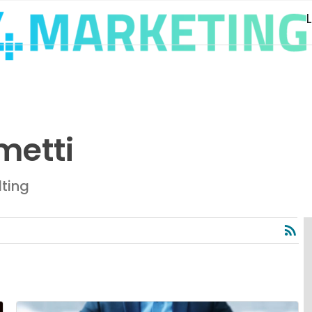
metti
lting