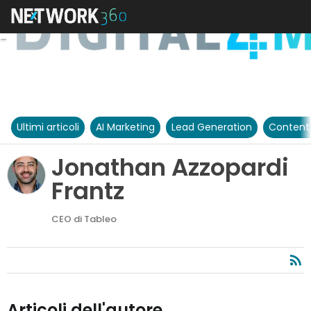
Ultimi articoli
AI Marketing
Lead Generation
Content
Jonathan Azzopardi
Frantz
CEO di Tableo
Articoli dell'autore