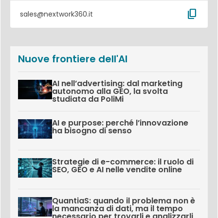
content_copy
sales@nextwork360.it
Nuove frontiere dell'AI
AI nell’advertising: dal marketing
autonomo alla GEO, la svolta
studiata da PoliMi
AI e purpose: perché l’innovazione
ha bisogno di senso
Strategie di e-commerce: il ruolo di
SEO, GEO e AI nelle vendite online
QuantiaS: quando il problema non è
la mancanza di dati, ma il tempo
necessario per trovarli e analizzarli