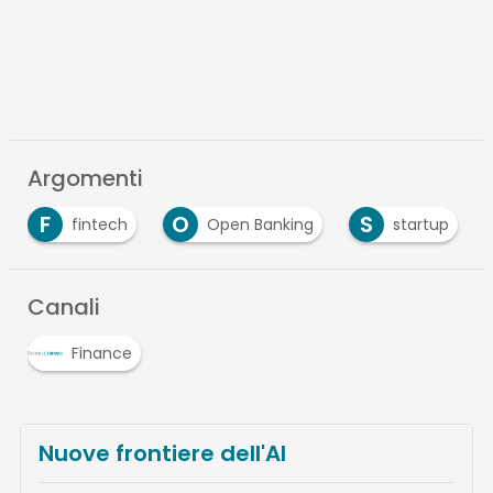
Argomenti
F
O
S
fintech
Open Banking
startup
Canali
Finance
Nuove frontiere dell'AI