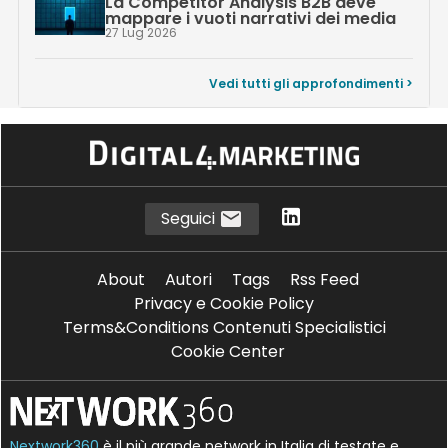
La Competitor Analysis B2B deve
mappare i vuoti narrativi dei media
27 Lug 2026
Vedi tutti gli approfondimenti >
Seguici
About
Autori
Tags
Rss Feed
Privacy e Cookie Policy
Terms&Conditions Contenuti Specialistici
Cookie Center
Nextwork360
è il più grande network in Italia di testate e