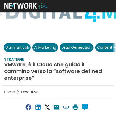
Ultimi articoli
AI Marketing
Lead Generation
Content M
STRATEGIE
VMware, è il Cloud che guida il
cammino verso la “software defined
enterprise”
Home
Executive