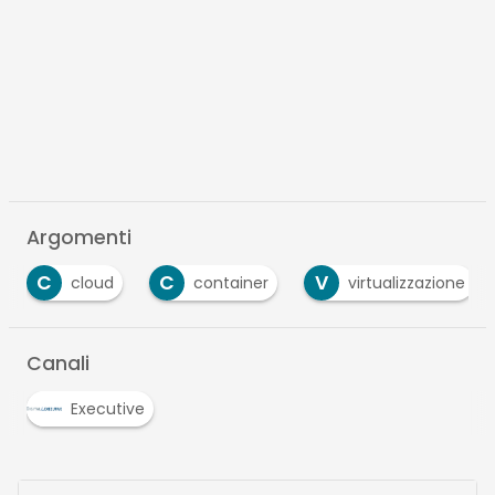
Argomenti
C
V
V
container
virtualizzazione
VMware
Canali
Executive