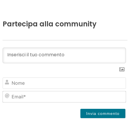
Partecipa alla community
N
Em