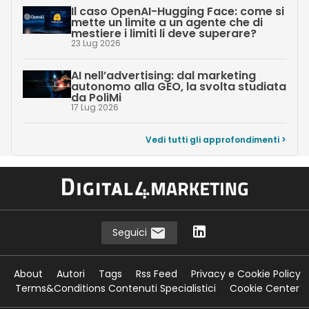
Il caso OpenAI-Hugging Face: come si
mette un limite a un agente che di
mestiere i limiti li deve superare?
23 Lug 2026
AI nell’advertising: dal marketing
autonomo alla GEO, la svolta studiata
da PoliMi
17 Lug 2026
Vedi tutti gli approfondimenti >
Seguici
About
Autori
Tags
Rss Feed
Privacy e Cookie Policy
Terms&Conditions Contenuti Specialistici
Cookie Center