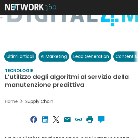
Ultimi articoli
AI Marketing
Lead Generation
Content M
TECNOLOGIE
L’utilizzo degli algoritmi al servizio della
manutenzione predittiva
Home
Supply Chain