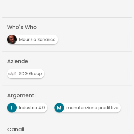
Who's Who
Maurizio Sanarico
Aziende
SDG Group
Argomenti
I
M
Industria 4.0
manutenzione predittiva
Canali