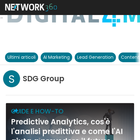
Ultimi articoli
AI Marketing
Lead Generation
Content
S
SDG Group
GUIDE E HOW-TO
Predictive Analytics, cos'è
l'analisi predittiva e come l'AI