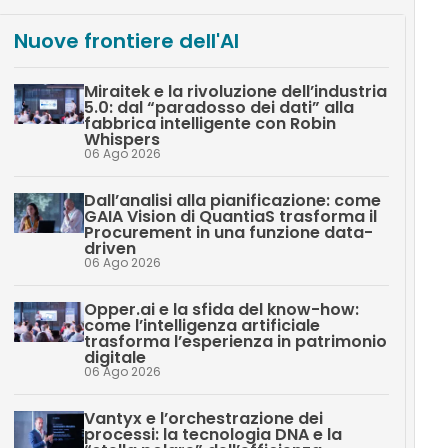
Nuove frontiere dell'AI
Miraitek e la rivoluzione dell’industria
5.0: dal “paradosso dei dati” alla
fabbrica intelligente con Robin
Whispers
06 Ago 2026
Dall’analisi alla pianificazione: come
GAIA Vision di QuantiaS trasforma il
Procurement in una funzione data-
driven
06 Ago 2026
Opper.ai e la sfida del know-how:
come l’intelligenza artificiale
trasforma l’esperienza in patrimonio
digitale
06 Ago 2026
Vantyx e l’orchestrazione dei
processi: la tecnologia DNA e la