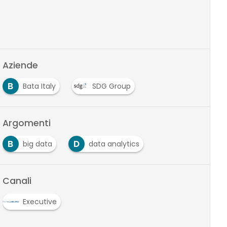
Aziende
B
Bata Italy
SDG Group
Argomenti
B
D
big data
data analytics
Canali
Executive