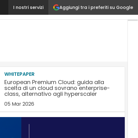
Studio Biondani Benetti: «Semplicità d’uso, efficacia
Aggiungi tra i preferiti su Google
I nostri servizi
WHITEPAPER
European Premium Cloud: guida alla
scelta di un cloud sovrano enterprise-
class, alternativo agli hyperscaler
05 Mar 2026