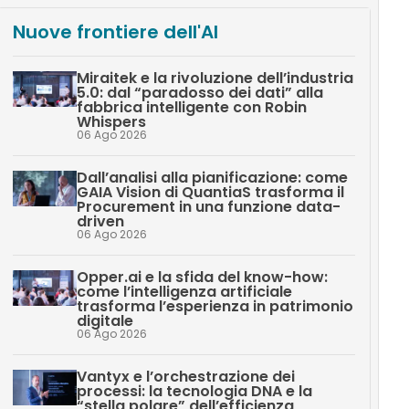
Nuove frontiere dell'AI
Miraitek e la rivoluzione dell’industria
5.0: dal “paradosso dei dati” alla
fabbrica intelligente con Robin
Whispers
06 Ago 2026
Dall’analisi alla pianificazione: come
GAIA Vision di QuantiaS trasforma il
Procurement in una funzione data-
driven
06 Ago 2026
Opper.ai e la sfida del know-how:
come l’intelligenza artificiale
trasforma l’esperienza in patrimonio
digitale
06 Ago 2026
Vantyx e l’orchestrazione dei
processi: la tecnologia DNA e la
“stella polare” dell’efficienza