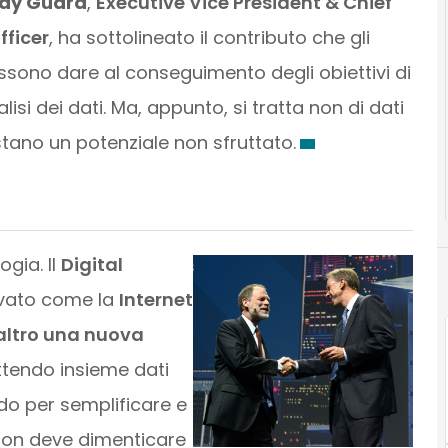
dy Guard
,
Executive Vice President & Chief
fficer
, ha sottolineato il contributo che gli
ssono dare al conseguimento degli obiettivi di
lisi dei dati. Ma, appunto, si tratta non di dati
restano un potenziale non sfruttato.
gia. Il
Digital
vato come la
Internet
’altro una nuova
tendo insieme dati
do per semplificare e
 non deve dimenticare