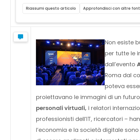
Riassumi questo articolo
Approfondisci con altre font
Non esiste b
per tutte le 
dall’evento
A
Roma dal co
poteva esser
proiettavano le immagini di un futuro
personali virtuali,
i relatori internaz
professionisti dell’IT, ricercatori – 
l’economia e la società digitale sono 