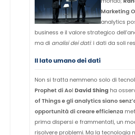
mondo;
Ran
Marketing O
analytics po
business e il valore strategico dell’ana
ma di
analisi dei dati
: i dati da soli 
Il lato umano dei dati
Non si tratta nemmeno solo di tecnolo
Prophet di Ao
l
David Shing
ha osser
of Things e gli analytics siano senz
opportunità di creare efficienza
met
prima dispersi e frammentati, un mo
risolvere problemi. Ma la tecnologia