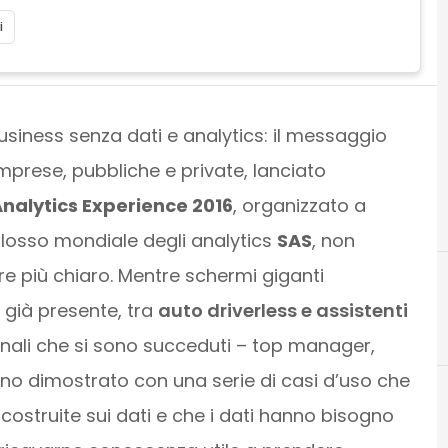
i
usiness senza dati e analytics: il messaggio
imprese, pubbliche e private, lanciato
nalytics Experience 2016
, organizzato a
losso mondiale degli analytics
SAS
, non
e più chiaro. Mentre schermi giganti
 già presente, tra
auto driverless e assistenti
A
B
analytics
ionali che si sono succeduti – top manager,
hanno dimostrato con una serie di casi d’uso che
costruite sui dati e che i dati hanno bisogno