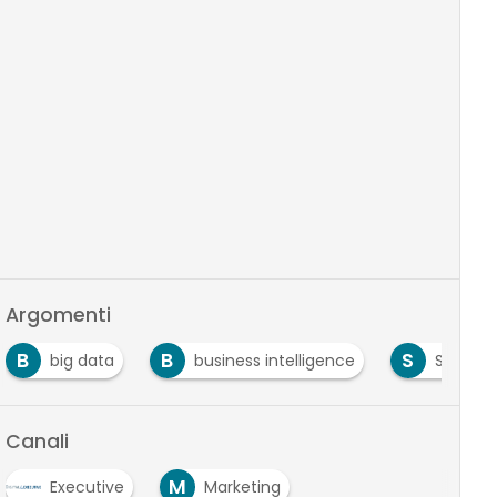
Argomenti
B
S
big data
business intelligence
Sas
Canali
M
Executive
Marketing