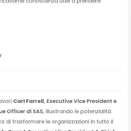
er ricavarne conoscenza utile a prendere
y
lavori
Carl Farrell
,
Executive Vice President e
e Officer di SAS
, illustrando le potenzialità
cs di trasformare le organizzazioni in tutto il