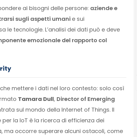
pondere ai bisogni delle persone:
aziende e
arsi sugli aspetti umani
e sui
 le tecnologie. L’analisi dei dati può e deve
ponente emozionale del rapporto col
rity
nche mettere i dati nel loro contesto: solo così
fermato
Tamara Dull
,
Director of Emerging
rata sul mondo della Internet of Things. Il
er la IoT è la ricerca di efficienza dei
à, ma occorre superare alcuni ostacoli, come