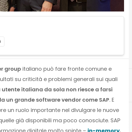
i
er group
italiano può fare fronte comune e
ultati su criticità e problemi generali sui quali
utente italiana da sola non riesce a farsi
da un grande software vendor come SAP
. E
re un ruolo importante nel divulgare le nuove
 quelle già disponibili ma poco conosciute. SAP
ormazione digitale molto spinte –
in-memory
,