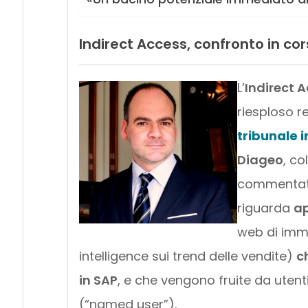
Indirect Access, confronto in co
L’
Indirect 
riesploso 
tribunale 
Diageo
, co
commentata
riguarda
ap
web di immi
intelligence sui trend delle vendite)
c
in SAP
, e che vengono fruite da utent
(“named user”).