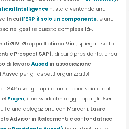
ificial Intelligence
-, sta diventando una
ssa
in cui
l’ERP è solo un componente
, e uno
oso nel gestire questa complessità».
di GIV, Gruppo Italiano Vini
, spiega il salto
nti e Prospect SAP)
, di cui è presidente, circa
o di lavoro
Aused
in associazione
i Aused per gli aspetti organizzativi.
o SAP user group italiano riconosciuto dal
nel
Sugen
, il network che raggruppa gli User
e fa una delegazione con Marconi,
Laura
ects Advisor in Italcementi e co-fondatrice
cco
e
Presidente Aused)
ha partecipato al