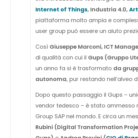
Internet of Things
, Industria 4.0,
Art
piattaforma molto ampia e comple
user group può essere un aiuto prezi
Così
Giuseppe Marconi, ICT Manager 
di qualità con cui il
Gups (Gruppo Ute
un anno fa si è trasformato
da grupp
autonoma
, pur restando nell’alveo d
Dopo questo passaggio il Gups – unic
vendor tedesco – è stato ammesso 
Group SAP nel mondo. E circa un mes
Rubini (Digital Transformation Proj
Gups)
e
Andrea Provini (
CIO di Bra