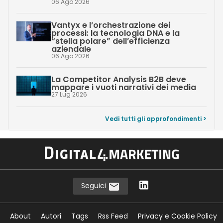
06 Ago 2026
Vantyx e l’orchestrazione dei
processi: la tecnologia DNA e la
“stella polare” dell’efficienza
aziendale
06 Ago 2026
La Competitor Analysis B2B deve
mappare i vuoti narrativi dei media
27 Lug 2026
Vedi tutti gli approfondimenti >
Seguici
About
Autori
Tags
Rss Feed
Privacy e Cookie Policy