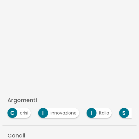
Argomenti
C
I
I
S
crisi
innovazione
Italia
sani
Canali