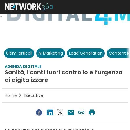
Ultimi articoli
AI Marketing
Lead Generation
Content M
AGENDA DIGITALE
Sanità, i conti fuori controllo e l’urgenza
di digitalizzare
Home
Executive