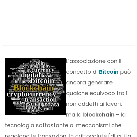
L’associazione con il
concetto di
Bitcoin
può
ancora generare
qualche equivoco tra i
non addetti ai lavori,
ma la
blockchain
– la
tecnologia sottostante ai meccanismi che
regolano le transazioni in crittovalute
(di cui la