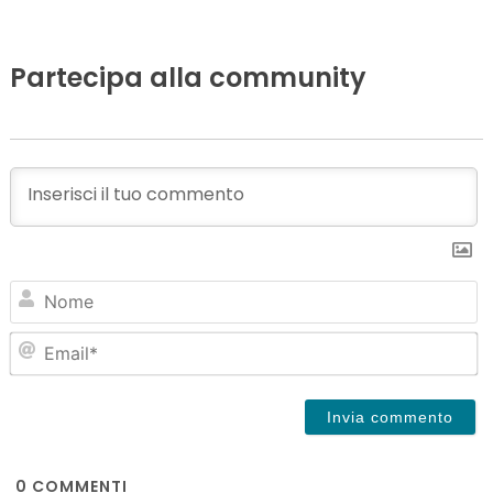
Partecipa alla community
N
Em
0
COMMENTI