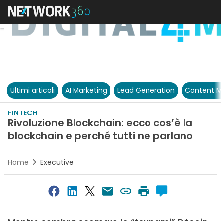
Ultimi articoli
AI Marketing
Lead Generation
Content M
FINTECH
Rivoluzione Blockchain: ecco cos’è la
blockchain e perché tutti ne parlano
Home
Executive