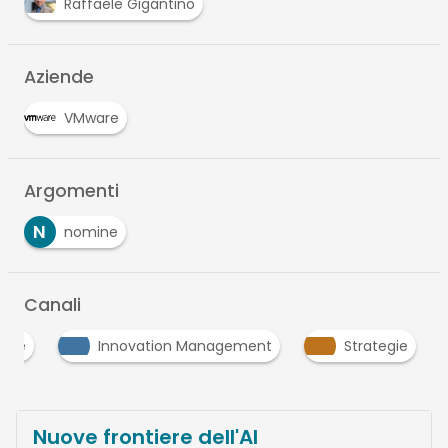
Raffaele Gigantino
Aziende
VMware
Argomenti
N
nomine
Canali
tive
Innovation Management
Strategie
Nuove frontiere dell'AI