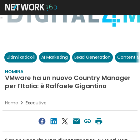
Ultimi articoli
AI Marketing
Lead Generation
Content M
NOMINA
VMware ha un nuovo Country Manager
per l’Italia: è Raffaele Gigantino
Home
Executive