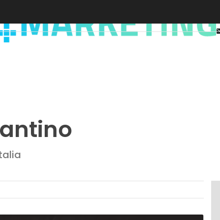
gantino
alia