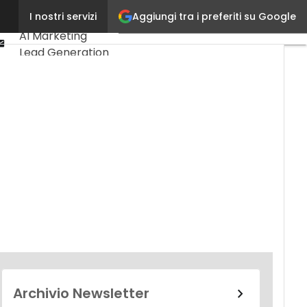
Linkedin
Aggiungi tra i preferiti su Google
I nostri servizi
Ultimi articoli
Youtube-
AI Marketing
play
Email
Lead Generation
Content
Marketing
Martech &
Salestech
Archivio Newsletter