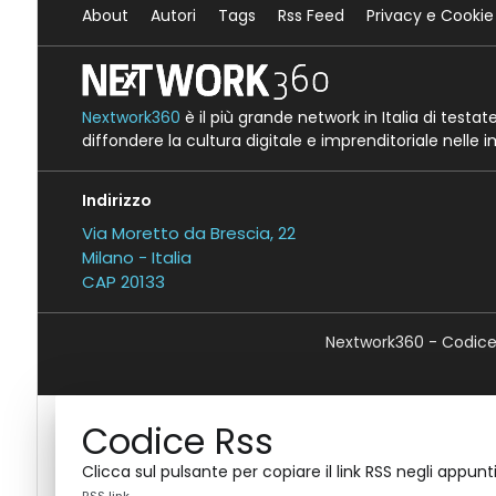
About
Autori
Tags
Rss Feed
Privacy e Cookie
Nextwork360
è il più grande network in Italia di testa
diffondere la cultura digitale e imprenditoriale nelle 
Indirizzo
Via Moretto da Brescia, 22
Milano - Italia
CAP 20133
Nextwork360 - Codice 
Codice Rss
Clicca sul pulsante per copiare il link RSS negli appunti
RSS link