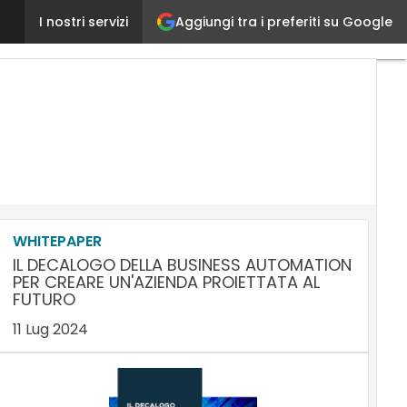
Aggiungi tra i preferiti su Google
Quanto vale l’Internet of Things?
I nostri servizi
Ultimi
articoli
AI
Marketing
Lead
Generation
Content
Marketing
Martech
&
Salestech
WHITEPAPER
IL DECALOGO DELLA BUSINESS AUTOMATION
PER CREARE UN'AZIENDA PROIETTATA AL
FUTURO
11 Lug 2024