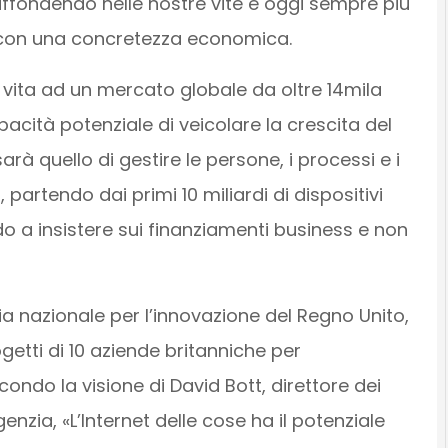
 diffondendo nelle nostre vite e oggi sempre più
 con una concretezza economica.
 vita ad un mercato globale da oltre 14mila
apacità potenziale di veicolare la crescita del
sarà quello di gestire le persone, i processi e i
partendo dai primi 10 miliardi di dispositivi
o a insistere sui finanziamenti business e non
ia nazionale per l’innovazione del Regno Unito,
ogetti di 10 aziende britanniche per
condo la visione di David Bott, direttore dei
zia, «L’Internet delle cose ha il potenziale