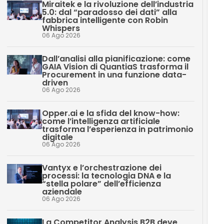
Miraitek e la rivoluzione dell’industria
5.0: dal “paradosso dei dati” alla
fabbrica intelligente con Robin
Whispers
06 Ago 2026
Dall’analisi alla pianificazione: come
GAIA Vision di QuantiaS trasforma il
Procurement in una funzione data-
driven
06 Ago 2026
Opper.ai e la sfida del know-how:
come l’intelligenza artificiale
trasforma l’esperienza in patrimonio
digitale
06 Ago 2026
Vantyx e l’orchestrazione dei
processi: la tecnologia DNA e la
“stella polare” dell’efficienza
aziendale
06 Ago 2026
La Competitor Analysis B2B deve