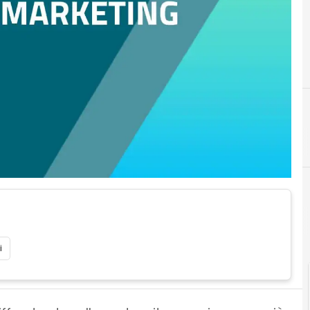
C
Cisco
i