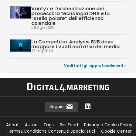
Vantyx e l’orchestrazione dei
processi: la tecnologia DNA e la
“stella polare” dell’efficienza
aziendale
06 Ago 2026
La Competitor Analysis B2B deve
mappare i vuoti narrativi dei media
27 Lug 2026
Vedi tutti gli approfondimenti >
Seguici
About
Autori
Tags
Rss Feed
Privacy e Cookie Policy
Terms&Conditions Contenuti Specialistici
Cookie Center