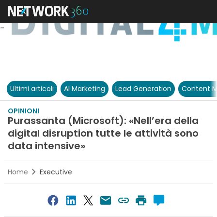
Ultimi articoli
AI Marketing
Lead Generation
Content M
OPINIONI
Purassanta (Microsoft): «Nell’era della
digital disruption tutte le attività sono
data intensive»
Home
Executive