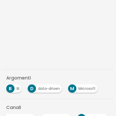
Argomenti
B
D
M
BI
data-driven
Microsoft
Canali