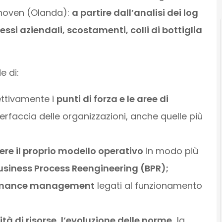
dhoven (Olanda):
a partire dall’analisi dei log
ssi aziendali, scostamenti, colli di bottiglia
e di:
ttivamente i
punti di forza e le aree di
nterfaccia delle organizzazioni, anche quelle più
ere il proprio modello operativo
in modo più
usiness Process Reengineering (BPR);
rmance management
legati al funzionamento
ità di risorse, l’evoluzione delle norme,
la