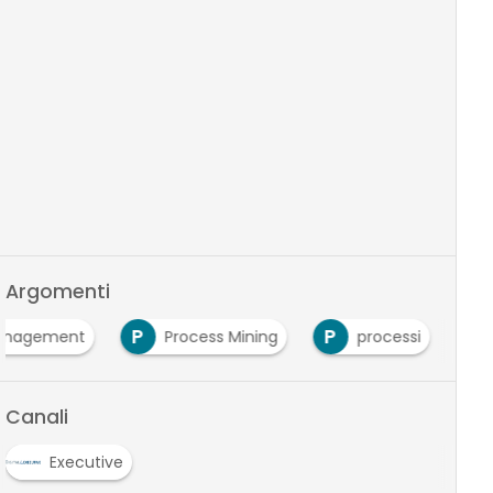
Argomenti
P
P
management
Process Mining
processi
Canali
Executive