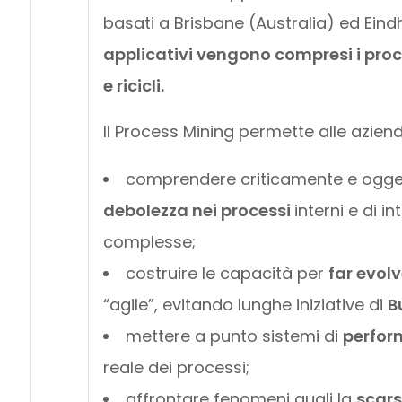
basati a Brisbane (Australia) ed Ein
applicativi vengono compresi i proce
e ricicli.
Il Process Mining permette alle aziend
comprendere criticamente e ogge
debolezza nei processi
interni e di i
complesse;
costruire le capacità per
far evolv
“agile”, evitando lunghe iniziative di
B
mettere a punto sistemi di
perfo
reale dei processi;
affrontare fenomeni quali la
scars