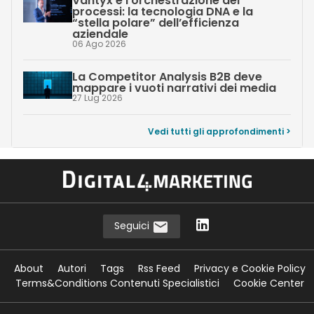
Vantyx e l’orchestrazione dei
processi: la tecnologia DNA e la
“stella polare” dell’efficienza
aziendale
06 Ago 2026
La Competitor Analysis B2B deve
mappare i vuoti narrativi dei media
27 Lug 2026
Vedi tutti gli approfondimenti >
Seguici
About
Autori
Tags
Rss Feed
Privacy e Cookie Policy
Terms&Conditions Contenuti Specialistici
Cookie Center