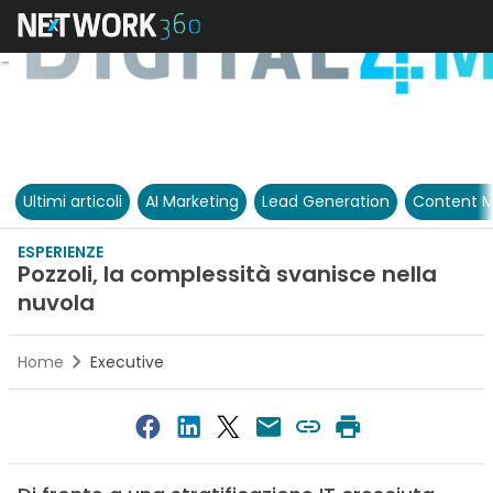
Ultimi articoli
AI Marketing
Lead Generation
Content M
ESPERIENZE
Pozzoli, la complessità svanisce nella
nuvola
Home
Executive