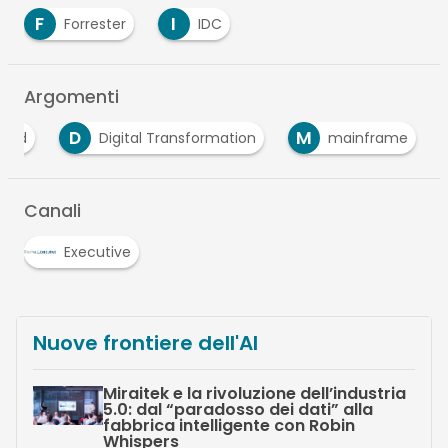
F
I
Forrester
IDC
Argomenti
D
M
loud
Digital Transformation
mainframe
Canali
Executive
Nuove frontiere dell'AI
Miraitek e la rivoluzione dell’industria
5.0: dal “paradosso dei dati” alla
fabbrica intelligente con Robin
Whispers