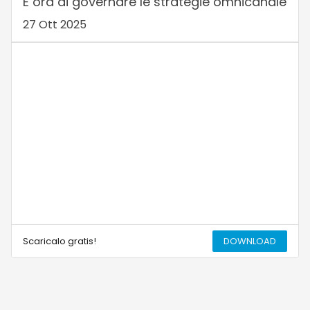
È ora di governare le strategie omnicanale
27 Ott 2025
Scaricalo gratis!
DOWNLOAD