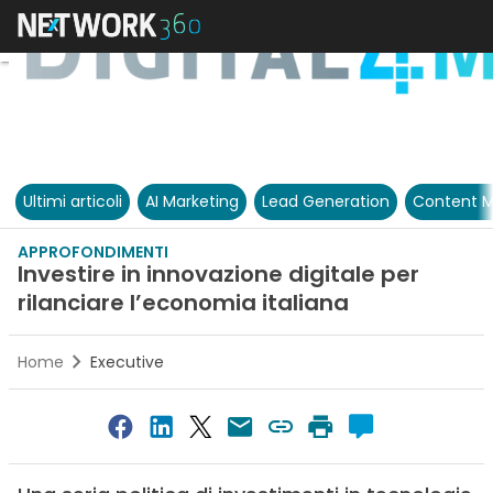
Ultimi articoli
AI Marketing
Lead Generation
Content M
APPROFONDIMENTI
Investire in innovazione digitale per
rilanciare l’economia italiana
Home
Executive