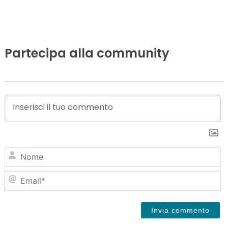
Partecipa alla community
N
Em