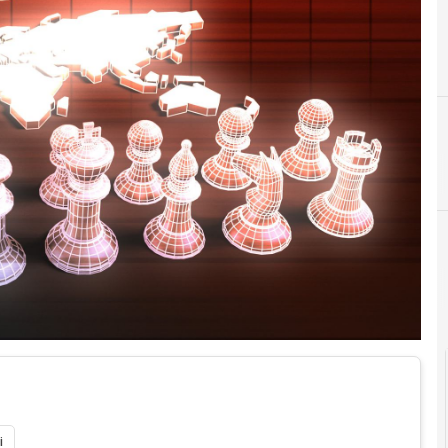
F
Cybersecurity
face
i