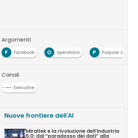
Argomenti
O
P
S
book
operations
Purpose aziendale
Canali
Executive
Nuove frontiere dell'AI
Miraitek e la rivoluzione dell’industria
5.0: dal “paradosso dei dati” alla