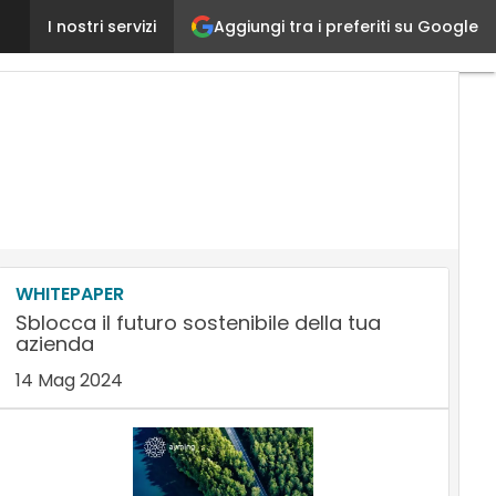
Aggiungi tra i preferiti su Google
L’impegno delle Tech Company per l’Ucraina
I nostri servizi
Ultimi
articoli
AI
Marketi
Lead
Generat
Conten
Marketi
Martec
&
Saleste
WHITEPAPER
Sblocca il futuro sostenibile della tua
azienda
14 Mag 2024