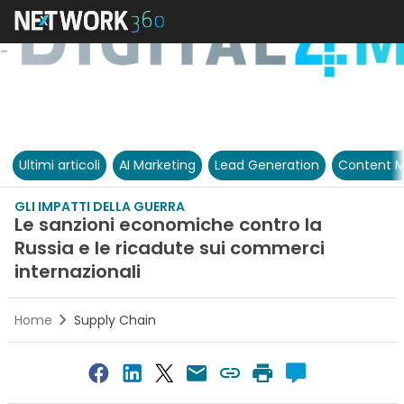
Ultimi articoli
AI Marketing
Lead Generation
Content M
GLI IMPATTI DELLA GUERRA
Le sanzioni economiche contro la
Russia e le ricadute sui commerci
internazionali
Home
Supply Chain