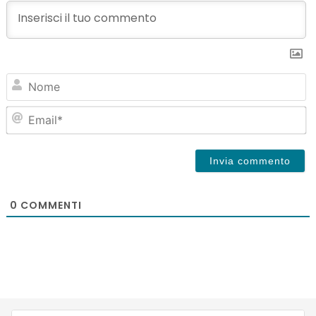
N
Em
0
COMMENTI