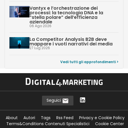
Vantyx e l’orchestrazione dei
processi: la tecnologia DNA e la
“stella polare” dell’efficienza
aziendale
06 Ago 2026
La Competitor Analysis B2B deve
mappare i vuoti narrativi dei media
27 Lug 2026
Vedi tutti gli approfondimenti >
Seguici
About
Autori
Tags
Rss Feed
Privacy e Cookie Policy
Terms&Conditions Contenuti Specialistici
Cookie Center