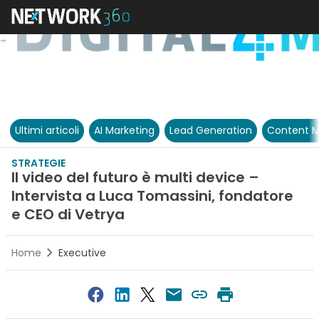
Ultimi articoli
AI Marketing
Lead Generation
Content M
STRATEGIE
Il video del futuro è multi device –
Intervista a Luca Tomassini, fondatore
e CEO di Vetrya
Home
Executive