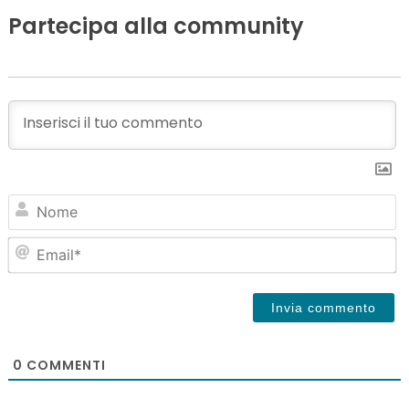
Partecipa alla community
N
Em
0
COMMENTI