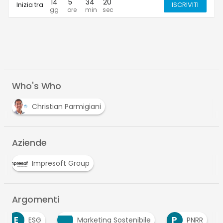
14
5
34
20
Inizia tra
ISCRIVITI
Who's Who
Christian Parmigiani
Aziende
Impresoft Group
Argomenti
E
P
ESG
Marketing Sostenibile
PNRR