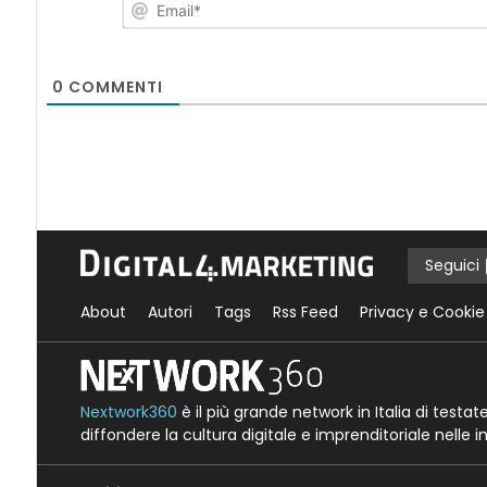
0
COMMENTI
Seguici
About
Autori
Tags
Rss Feed
Privacy e Cookie
Nextwork360
è il più grande network in Italia di testa
diffondere la cultura digitale e imprenditoriale nelle 