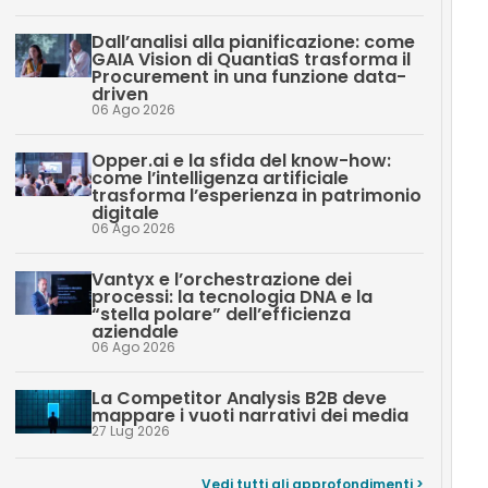
Dall’analisi alla pianificazione: come
GAIA Vision di QuantiaS trasforma il
Procurement in una funzione data-
driven
06 Ago 2026
Opper.ai e la sfida del know-how:
come l’intelligenza artificiale
trasforma l’esperienza in patrimonio
digitale
06 Ago 2026
Vantyx e l’orchestrazione dei
processi: la tecnologia DNA e la
“stella polare” dell’efficienza
aziendale
06 Ago 2026
La Competitor Analysis B2B deve
mappare i vuoti narrativi dei media
27 Lug 2026
Vedi tutti gli approfondimenti >