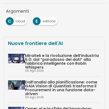
Argomenti
C
E
cloud
editoria
Nuove frontiere dell'AI
Miraitek e la rivoluzione dell’industria
5.0: dal “paradosso dei dati” alla
fabbrica intelligente con Robin
Whispers
06 Ago 2026
Dall’analisi alla pianificazione: come
GAIA Vision di QuantiaS trasforma il
Procurement in una funzione data-
driven
06 Ago 2026
Opper.ai e la sfida del know-how: