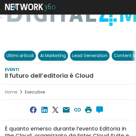
Ultimi articoli
AI Marketing
Lead Generation
Content M
EVENTI
Il futuro dell’editoria è Cloud
Home
Executive
È quanto emerso durante l’evento Editoria in
the Cloud, organizzato da Enter Cloud Suite e