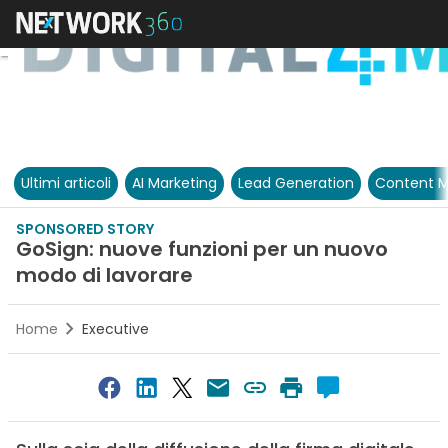
Ultimi articoli
AI Marketing
Lead Generation
Content M
SPONSORED STORY
GoSign: nuove funzioni per un nuovo
modo di lavorare
Home
Executive