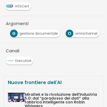
InfoCert
Argomenti
G
O
le
gestione documentale
omnichannel
Canali
Executive
Nuove frontiere dell'AI
Miraitek e la rivoluzione dell’industria
5.0: dal “paradosso dei dati” alla
fabbrica intelligente con Robin
Whispers