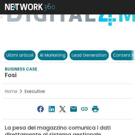
Ultimi articoli
AI Marketing
Lead Generation
Content M
BUSINESS CASE
Fosi
Home
Executive
La pesa del magazzino comunica i dati
direttamente al sistema gestionale,