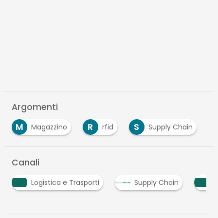
Argomenti
M
R
S
Magazzino
rfid
Supply Chain
Canali
ti
Supply Chain
Visibility e Collaboration