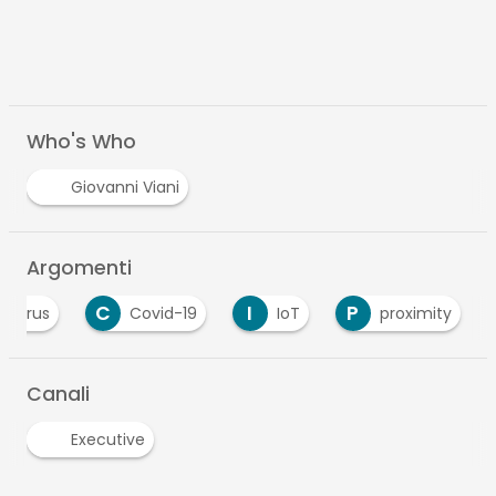
Who's Who
Giovanni Viani
Argomenti
C
I
P
avirus
Covid-19
IoT
proximity
Canali
Executive