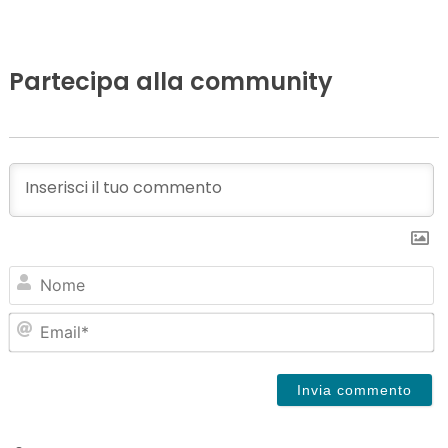
Partecipa alla community
N
Em