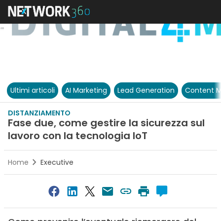
Ultimi articoli
AI Marketing
Lead Generation
Content M
DISTANZIAMENTO
Fase due, come gestire la sicurezza sul
lavoro con la tecnologia IoT
Home
Executive