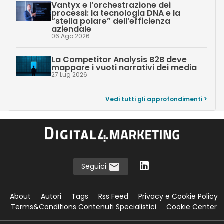
Vantyx e l’orchestrazione dei
processi: la tecnologia DNA e la
“stella polare” dell’efficienza
aziendale
06 Ago 2026
La Competitor Analysis B2B deve
mappare i vuoti narrativi dei media
27 Lug 2026
Vedi tutti gli approfondimenti >
Seguici
About
Autori
Tags
Rss Feed
Privacy e Cookie Policy
Terms&Conditions Contenuti Specialistici
Cookie Center