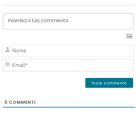
N
Em
0
COMMENTI