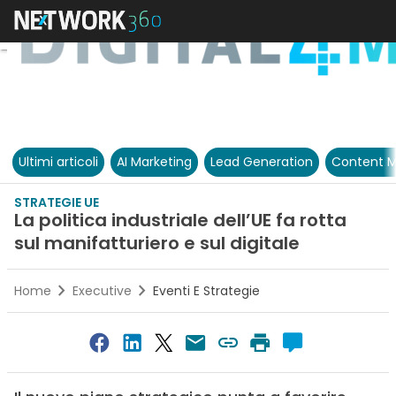
Ultimi articoli
AI Marketing
Lead Generation
Content M
STRATEGIE UE
La politica industriale dell’UE fa rotta
sul manifatturiero e sul digitale
Home
Executive
Eventi E Strategie
0