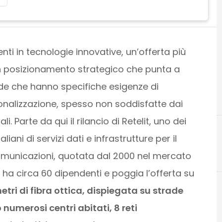
nti in tecnologie innovative, un’offerta più
un posizionamento strategico che punta a
de che hanno specifiche esigenze di
onalizzazione, spesso non soddisfatte dai
i. Parte da qui il rilancio di Retelit, uno dei
aliani di servizi dati e infrastrutture per il
C
connettività
omunicazioni, quotata dal 2000 nel mercato
 ha circa 60 dipendenti e poggia l’offerta su
etri di fibra ottica, dispiegata su strade
umerosi centri abitati, 8 reti