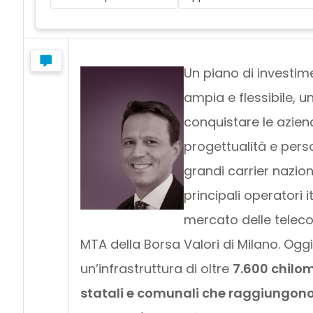
Un piano di investime
ampia e flessibile, 
conquistare le azien
progettualità e pers
grandi carrier nazional
principali operatori it
mercato delle telec
MTA della Borsa Valori di Milano. Oggi
un’infrastruttura di oltre
7.600 chilom
statali e comunali che raggiungono n