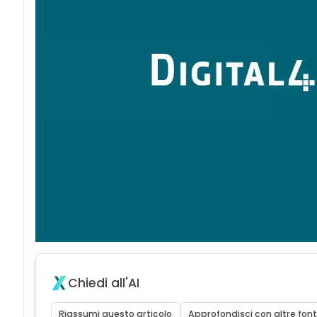
Chiedi all'AI
Riassumi questo articolo
Approfondisci con altre font