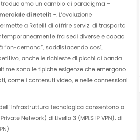
a introduciamo un cambio di paradigma –
erciale di Retelit
-. L’evoluzione
ermette a Retelit di offrire servizi di trasporto
ontemporaneamente fra sedi diverse e capaci
lità “on-demand”, soddisfacendo così,
tivo, anche le richieste di picchi di banda
 ultime sono le tipiche esigenze che emergono
ati, come i contenuti video, e nelle connessioni
ll’ infrastruttura tecnologica consentono a
 Private Network) di Livello 3 (MPLS IP VPN), di
VPN).