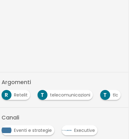
Argomenti
R
T
T
V
Retelit
telecomunicazioni
tlc
Canali
Eventi e strategie
Executive