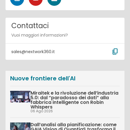
Contattaci
Vuoi maggiori informazioni?
content_copy
sales@nextwork360.it
Nuove frontiere dell'AI
Miraitek e la rivoluzione dell’industria
5.0: dal “paradosso dei dati” alla
fabbrica intelligente con Robin
Whispers
06 Ago 2026
Dall’analisi alla pianificazione: come
GAIA Vision di QuantiaS trasforma il