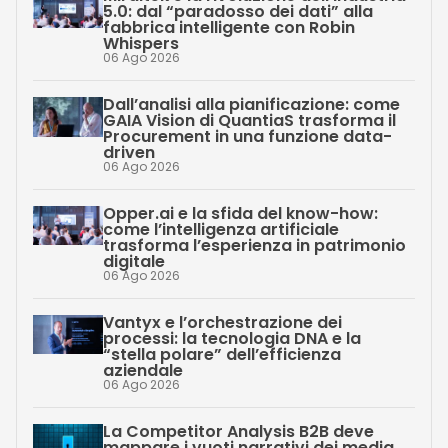
5.0: dal “paradosso dei dati” alla
fabbrica intelligente con Robin
Whispers
06 Ago 2026
Dall’analisi alla pianificazione: come
GAIA Vision di QuantiaS trasforma il
Procurement in una funzione data-
driven
06 Ago 2026
Opper.ai e la sfida del know-how:
come l’intelligenza artificiale
trasforma l’esperienza in patrimonio
digitale
06 Ago 2026
Vantyx e l’orchestrazione dei
processi: la tecnologia DNA e la
“stella polare” dell’efficienza
aziendale
06 Ago 2026
La Competitor Analysis B2B deve
mappare i vuoti narrativi dei media