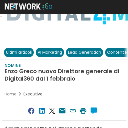
Ultimi articoli
AI Marketing
Lead Generation
Content M
NOMINE
Enzo Greco nuovo Direttore generale di
Digital360 dal 1 febbraio
Home
Executive