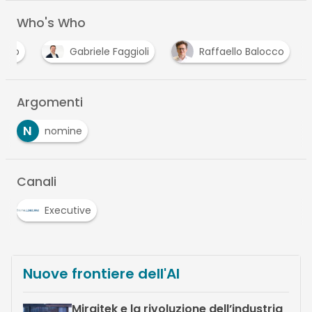
Who's Who
reco
Gabriele Faggioli
Raffaello Balocco
Argomenti
N
nomine
Canali
Executive
Nuove frontiere dell'AI
Miraitek e la rivoluzione dell’industria