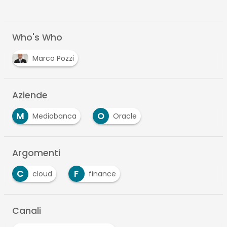
Who's Who
Marco Pozzi
Aziende
M
O
Mediobanca
Oracle
Argomenti
C
F
cloud
finance
Canali