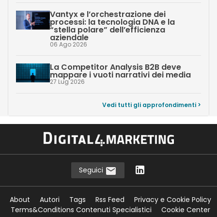
Vantyx e l’orchestrazione dei
processi: la tecnologia DNA e la
“stella polare” dell’efficienza
aziendale
06 Ago 2026
La Competitor Analysis B2B deve
mappare i vuoti narrativi dei media
27 Lug 2026
Vedi tutti gli approfondimenti >
Seguici
About
Autori
Tags
Rss Feed
Privacy e Cookie Policy
Terms&Conditions Contenuti Specialistici
Cookie Center