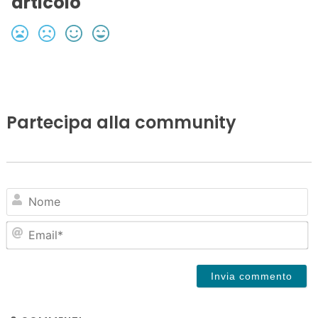
articolo
Partecipa alla community
N
Em