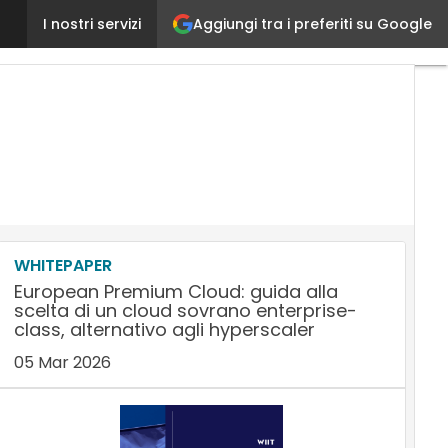
Aggiungi tra i preferiti su Google
Dell-EMC, ecco cosa può cambiare per i partner
I nostri servizi
Ult
arti
AI
Mar
Lea
Gen
Co
Mar
Ma
&
Sal
WHITEPAPER
European Premium Cloud: guida alla
scelta di un cloud sovrano enterprise-
class, alternativo agli hyperscaler
05 Mar 2026