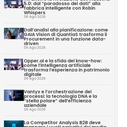
5.0: dal “paradosso dei dati” alla
fabbrica intelligente con Robin
Whispers
06 Ago 2026
Dall’analisi alla pianificazione: come
GAIA Vision di QuantiaS trasforma il
Procurement in una funzione data-
driven
06 Ago 2026
Opper.ai e la sfida del know-how:
come l’intelligenza artificiale
trasforma l’esperienza in patrimonio
digitale
06 Ago 2026
Vantyx e l’orchestrazione dei
processi: la tecnologia DNA e la
“stella polare” dell’efficienza
aziendale
06 Ago 2026
La Competitor Analysis B2B deve