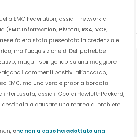
della EMC Federation, ossia il network di
o (
EMC Information, Pivotal, RSA, VCE,
mese fa era stata presentata la credenziale
rido, ma l’acquisizione di Dell potrebbe
izzativo, magari spingendo su una maggiore
revalgono i commenti positivi all’accordo,
l ed EMC, ma una vera e propria bordata
a interessata, ossia il Ceo di Hewlett-Packard,
 è destinata a causare una marea di problemi
man,
c
he non a caso ha adottato una