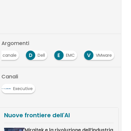
Argomenti
D
E
V
canale
Dell
EMC
VMware
Canali
Executive
Nuove frontiere dell'AI
Miraitek e la rivoluzione dell’industria