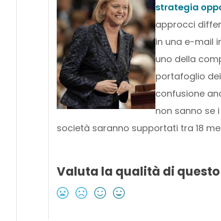
strategia opp
approcci diffe
in una e-mail i
uno della comp
portafoglio de
confusione anch
non sanno se i
società saranno supportati tra 18 mes
Valuta la qualità di questo