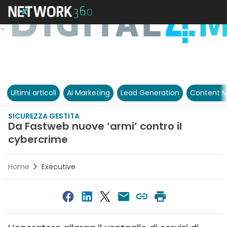
Ultimi articoli
AI Marketing
Lead Generation
Content M
SICUREZZA GESTITA
Da Fastweb nuove ‘armi’ contro il
cybercrime
Home
Executive