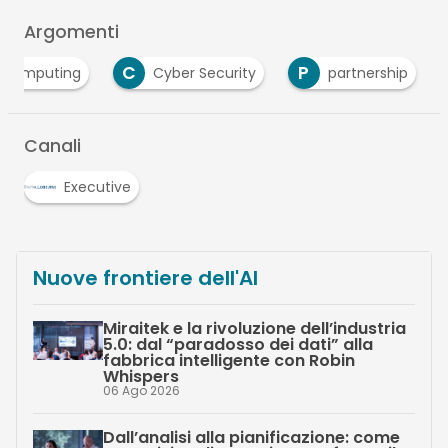
Argomenti
C
P
d computing
Cyber Security
partnership
Canali
Executive
Nuove frontiere dell'AI
Miraitek e la rivoluzione dell’industria
5.0: dal “paradosso dei dati” alla
fabbrica intelligente con Robin
Whispers
06 Ago 2026
Dall’analisi alla pianificazione: come