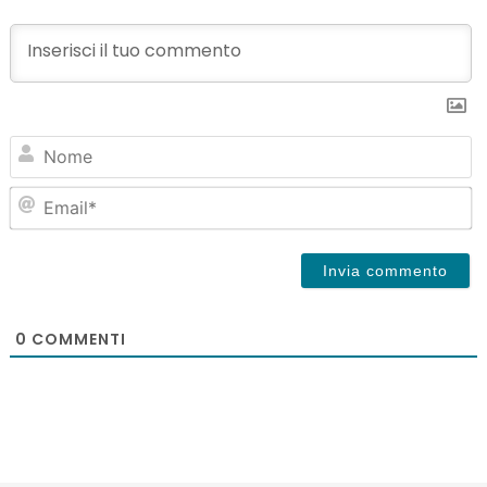
N
Em
0
COMMENTI