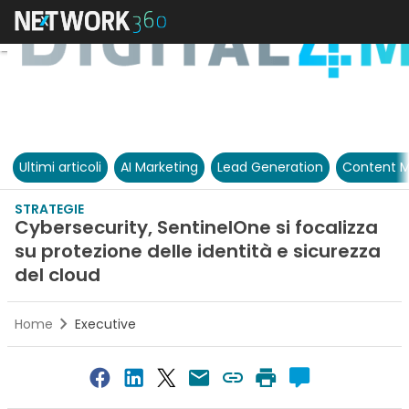
Ultimi articoli
AI Marketing
Lead Generation
Content M
STRATEGIE
Cybersecurity, SentinelOne si focalizza
su protezione delle identità e sicurezza
del cloud
Home
Executive