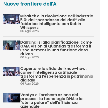
Nuove frontiere dell'AI
Miraitek e la rivoluzione dell’industria
5.0: dal “paradosso dei dati” alla
fabbrica intelligente con Robin
Whispers
06 Ago 2026
Dall’analisi alla pianificazione: come
GAIA Vision di QuantiaS trasforma il
Procurement in una funzione data-
driven
06 Ago 2026
Opper.ai e la sfida del know-how:
come l’intelligenza artificiale
trasforma l’esperienza in patrimonio
digitale
06 Ago 2026
Vantyx e l’orchestrazione dei
processi: la tecnologia DNA e la
“stella polare” dell’efficienza
aziendale