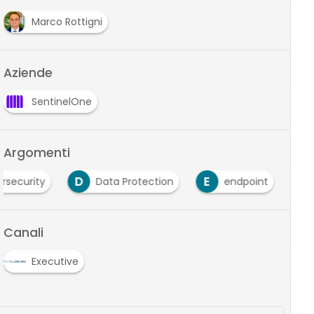
Marco Rottigni
Aziende
SentinelOne
Argomenti
D
E
rsecurity
Data Protection
endpoint
Canali
Executive