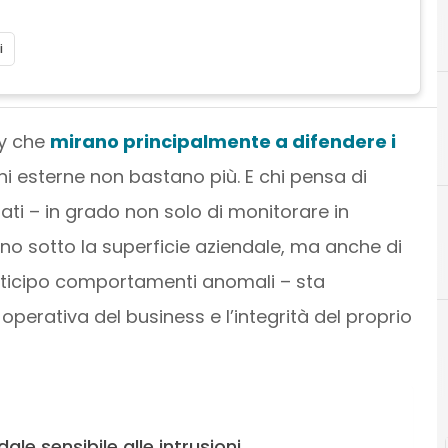
i
ty che
mirano principalmente a difendere i
ni esterne non bastano più. E chi pensa di
ati – in grado non solo di monitorare in
ono sotto la superficie aziendale, ma anche di
Cybe
anticipo comportamenti anomali – sta
perativa del business e l’integrità del proprio
le sensibile alle intrusioni