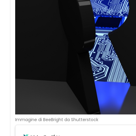
Immagine di BeeBright da Shutterstock