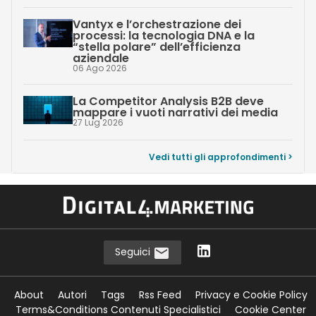
Vantyx e l’orchestrazione dei
processi: la tecnologia DNA e la
“stella polare” dell’efficienza
aziendale
06 Ago 2026
La Competitor Analysis B2B deve
mappare i vuoti narrativi dei media
27 Lug 2026
Vedi tutti gli approfondimenti >
Seguici
About
Autori
Tags
Rss Feed
Privacy e Cookie Policy
Terms&Conditions Contenuti Specialistici
Cookie Center