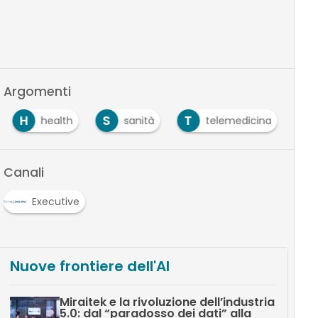
Argomenti
H
S
T
health
sanità
telemedicina
Canali
Executive
Nuove frontiere dell'AI
Miraitek e la rivoluzione dell’industria
5.0: dal “paradosso dei dati” alla