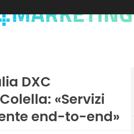
alia DXC
olella: «Servizi
mente end-to-end»