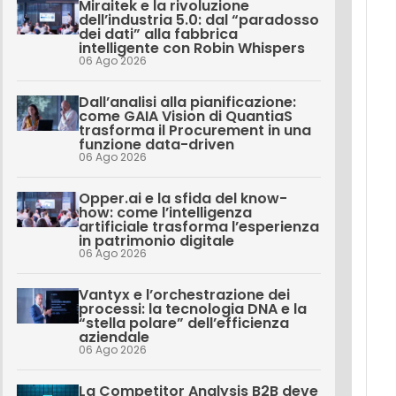
Miraitek e la rivoluzione
dell’industria 5.0: dal “paradosso
dei dati” alla fabbrica
intelligente con Robin Whispers
06 Ago 2026
Dall’analisi alla pianificazione:
come GAIA Vision di QuantiaS
trasforma il Procurement in una
funzione data-driven
06 Ago 2026
Opper.ai e la sfida del know-
how: come l’intelligenza
artificiale trasforma l’esperienza
in patrimonio digitale
06 Ago 2026
Vantyx e l’orchestrazione dei
processi: la tecnologia DNA e la
“stella polare” dell’efficienza
aziendale
06 Ago 2026
La Competitor Analysis B2B deve