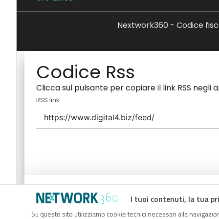
Nextwork360 - Codice fisc
Codice Rss
Clicca sul pulsante per copiare il link RSS negli 
RSS link
Codice Rss
I tuoi contenuti, la tua pr
Clicca sul pulsante per copiare il link RSS negli 
Su questo sito utilizziamo cookie tecnici necessari alla navigazion