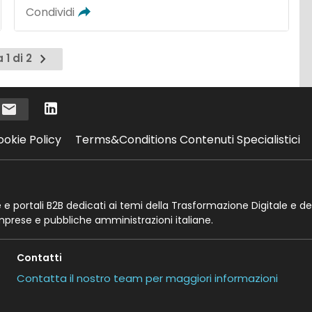
Condividi
Pagina
 1 di 2
successiva
i
ookie Policy
Terms&Conditions Contenuti Specialistici
te e portali B2B dedicati ai temi della Trasformazione Digitale e de
imprese e pubbliche amministrazioni italiane.
Contatti
Contatta il nostro team per maggiori informazioni