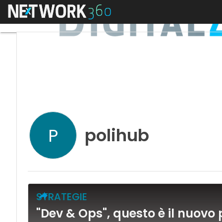
Menu
polihub
P
STRATEGIE
"Dev & Ops", questo è il nuovo