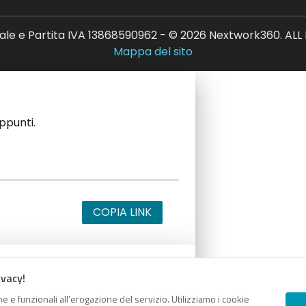
ale e Partita IVA 13868590962 - © 2026 Nextwork360. AL
Mappa del sito
appunti.
COPIA LINK
ivacy!
appunti.
e e funzionali all’erogazione del servizio. Utilizziamo i cookie