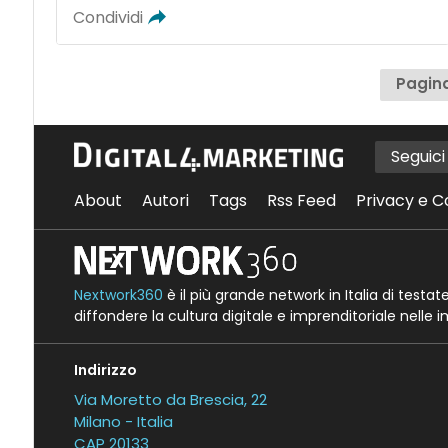
Condividi
Pagina
Seguic
About
Autori
Tags
Rss Feed
Privacy e C
Nextwork360
è il più grande network in Italia di testa
diffondere la cultura digitale e imprenditoriale nelle 
Indirizzo
Via Moretto da Brescia, 22
Milano - Italia
CAP 20133