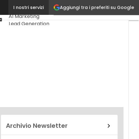
Linkedin
Aggiungi tra i preferiti su Google
I nostri servizi
Ultimi articoli
Youtube-
AI Marketing
play
Email
Lead Generation
Content
Marketing
Martech &
Salestech
Archivio Newsletter