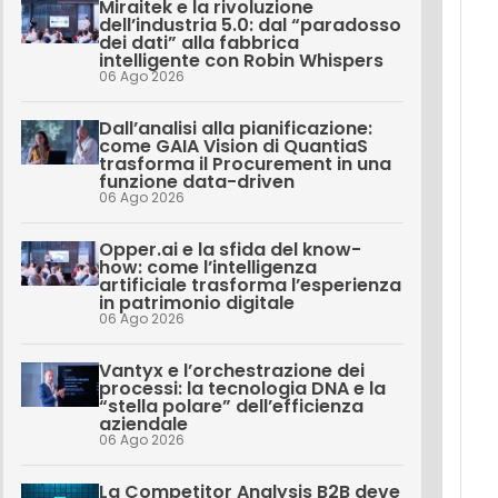
Miraitek e la rivoluzione
dell’industria 5.0: dal “paradosso
dei dati” alla fabbrica
intelligente con Robin Whispers
06 Ago 2026
Dall’analisi alla pianificazione:
come GAIA Vision di QuantiaS
trasforma il Procurement in una
funzione data-driven
06 Ago 2026
Opper.ai e la sfida del know-
how: come l’intelligenza
artificiale trasforma l’esperienza
in patrimonio digitale
06 Ago 2026
Vantyx e l’orchestrazione dei
processi: la tecnologia DNA e la
“stella polare” dell’efficienza
aziendale
06 Ago 2026
La Competitor Analysis B2B deve