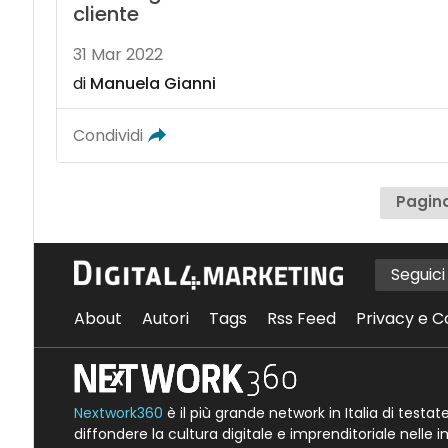
cliente
31 Mar 2022
di
Manuela Gianni
Condividi
Pagina
Seguic
About
Autori
Tags
Rss Feed
Privacy e C
Nextwork360
è il più grande network in Italia di testa
diffondere la cultura digitale e imprenditoriale nelle 