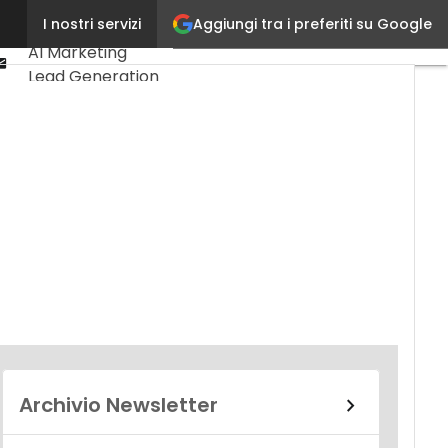
Linkedin
Aggiungi tra i preferiti su Google
I nostri servizi
Ultimi articoli
Youtube-
AI Marketing
play
Email
Lead Generation
Content
Marketing
Martech &
Salestech
Archivio Newsletter