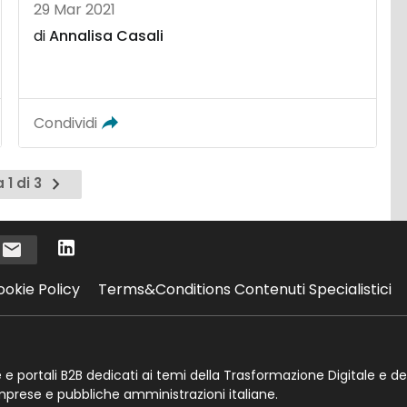
29 Mar 2021
di
Annalisa Casali
Condividi
Pagina
 1 di 3
successiva
i
ookie Policy
Terms&Conditions Contenuti Specialistici
te e portali B2B dedicati ai temi della Trasformazione Digitale e de
imprese e pubbliche amministrazioni italiane.