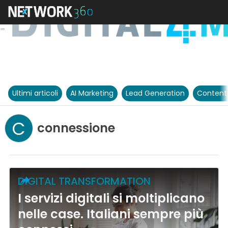
Ultimi articoli
AI Marketing
Lead Generation
Content
C
connessione
DIGITAL TRANSFORMATION
I servizi digitali si moltiplicano
nelle case. Italiani sempre più