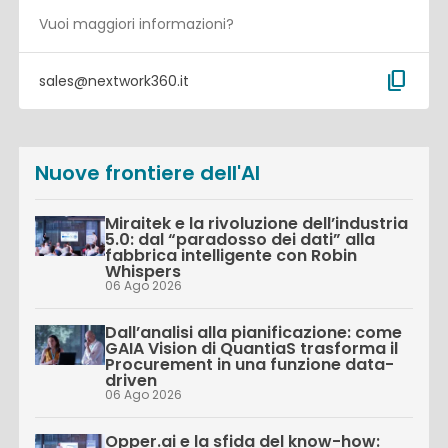
Vuoi maggiori informazioni?
content_copy
sales@nextwork360.it
Nuove frontiere dell'AI
Miraitek e la rivoluzione dell’industria
5.0: dal “paradosso dei dati” alla
fabbrica intelligente con Robin
Whispers
06 Ago 2026
Dall’analisi alla pianificazione: come
GAIA Vision di QuantiaS trasforma il
Procurement in una funzione data-
driven
06 Ago 2026
Opper.ai e la sfida del know-how: