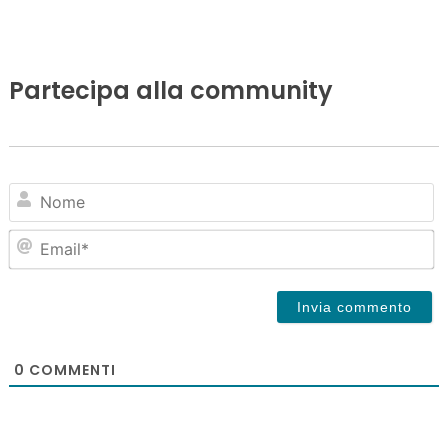
Partecipa alla community
N
Em
0
COMMENTI