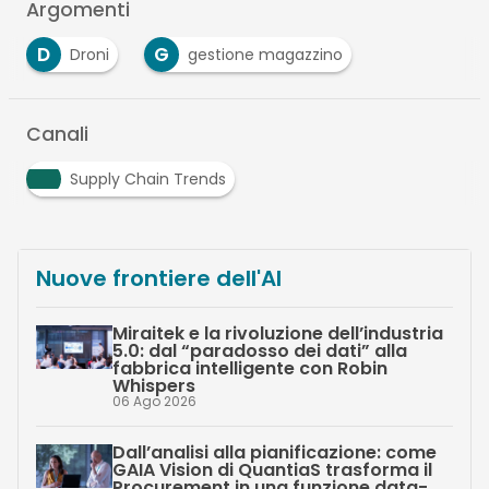
Argomenti
D
G
Droni
gestione magazzino
Canali
Supply Chain Trends
Nuove frontiere dell'AI
Miraitek e la rivoluzione dell’industria
5.0: dal “paradosso dei dati” alla
fabbrica intelligente con Robin
Whispers
06 Ago 2026
Dall’analisi alla pianificazione: come
GAIA Vision di QuantiaS trasforma il
Procurement in una funzione data-