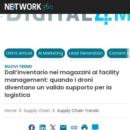
Ultimi articoli
AI Marketing
Lead Generation
Content M
NUOVI TREND
Dall’inventario nei magazzini al facility
management: quando i droni
diventano un valido supporto per la
logistica
Home
Supply Chain
Supply Chain Trends