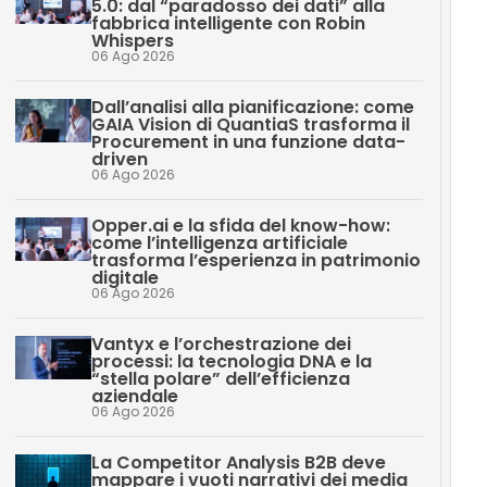
5.0: dal “paradosso dei dati” alla
fabbrica intelligente con Robin
Whispers
06 Ago 2026
Dall’analisi alla pianificazione: come
GAIA Vision di QuantiaS trasforma il
Procurement in una funzione data-
driven
06 Ago 2026
Opper.ai e la sfida del know-how:
come l’intelligenza artificiale
trasforma l’esperienza in patrimonio
digitale
06 Ago 2026
Vantyx e l’orchestrazione dei
processi: la tecnologia DNA e la
“stella polare” dell’efficienza
aziendale
06 Ago 2026
La Competitor Analysis B2B deve
mappare i vuoti narrativi dei media